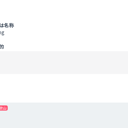
は名称
ng
的
ム
…お問い合わせいただいた内容に回答するため。
連絡手段については電話、メール及びSNSで行うことを
LINEIDを検索して連絡させていただく場合があります
提供について
て、利用者本人の同意を得ずに当サービス利用企業など
提供先・提供情報内容を特定したうえで、利用者の同意
、利用者の個人情報を提供することがあります。
歌山
の委託について
成に必要な範囲内において個人情報の取り扱いの全部ま