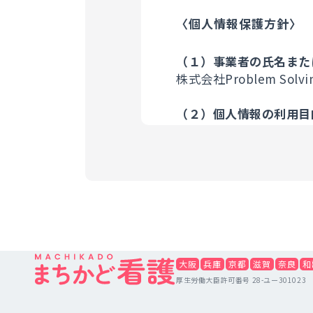
〈個人情報保護方針〉
（１）事業者の氏名また
株式会社Problem Solvi
（２）個人情報の利用目
お問い合わせフォー
※なお、当スタッフとの
（登録された電話番号から
（３）個人情報の第三者
利用者の個人情報につい
は、原則いたしません。
す。但し法令の範囲内で
大阪
兵庫
京都
滋賀
奈良
和
厚生労働大臣許可番号 28-ユー301023
（４）個人情報の取扱い
当サイトは利用目的の達