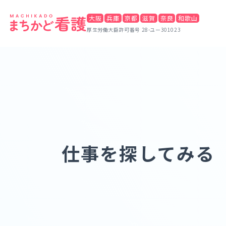
大阪
兵庫
京都
滋賀
奈良
和歌山
厚生労働大臣許可番号 28-ユー301023
仕事を探してみる