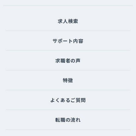
たは一部を委託する場合があります。な
お、個人情報の取り扱いを委託する場合
求人検索
は適切な委託先を選定し、個人情報が安
全に管理されるよう適切に監督いたしま
す。
サポート内容
（５）個人情報を与えなかった場合に生
求職者の声
じる結果
個人情報を与えることは任意です。個人
情報に関する情報の一部をご提供いただ
特徴
けない場合は、お問い合わせ内容に回答
できない可能性があります。
よくあるご質問
（６）開示対象個人情報の開示等および
問い合わせ窓口について
転職の流れ
ご本人からの求めにより、当サイトが保
有する開示対象個人情報に関する開示、