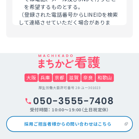
を希望するものとする。
（登録された電話番号からLINEIDを検索
して連絡させていただく場合がありま
す。）
（３）個人情報の第三者提供について
利用者の個人情報について、利用者本人
の同意を得ずに当サービス利用企業など
の第三者に開示することは、原則いたし
ません。提供先・提供情報内容を特定し
大阪
兵庫
京都
滋賀
奈良
和歌山
たうえで、利用者の同意を得た場合に限
厚生労働大臣許可番号 28-ユー301023
り開示します。但し法令の範囲内で、利
050-3555-7408
用者の個人情報を提供することがありま
す。
受付時間： 10:00～19:00（土日祝定休）
（４）個人情報の取扱いの委託について
採用ご担当者様からの問い合わせはこちら
当サイトは利用目的の達成に必要な範囲
内において個人情報の取り扱いの全部ま