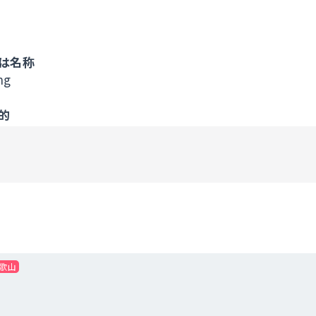
は名称
ng
的
ム
…お問い合わせいただいた内容に回答するため。
連絡手段については電話、メール及びSNSで行うことを
LINEIDを検索して連絡させていただく場合があります
提供について
て、利用者本人の同意を得ずに当サービス利用企業など
提供先・提供情報内容を特定したうえで、利用者の同意
、利用者の個人情報を提供することがあります。
歌山
の委託について
成に必要な範囲内において個人情報の取り扱いの全部ま