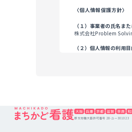
〈個人情報保護方針〉
（１）事業者の氏名また
株式会社Problem Solvi
（２）個人情報の利用目
お問い合わせフォー
※なお、当スタッフとの
（登録された電話番号から
（３）個人情報の第三者
利用者の個人情報につい
は、原則いたしません。
す。但し法令の範囲内で
大阪
兵庫
京都
滋賀
奈良
和
厚生労働大臣許可番号 28-ユー301023
（４）個人情報の取扱い
当サイトは利用目的の達