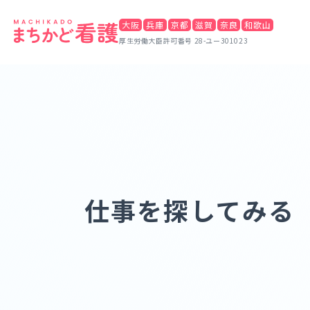
大阪
兵庫
京都
滋賀
奈良
和歌山
厚生労働大臣許可番号 28-ユー301023
仕事を探してみる