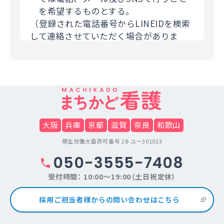
を希望するものとする。
（登録された電話番号からLINEIDを検索
して連絡させていただく場合がありま
す。）
（３）個人情報の第三者提供について
利用者の個人情報について、利用者本人
の同意を得ずに当サービス利用企業など
の第三者に開示することは、原則いたし
ません。提供先・提供情報内容を特定し
大阪
兵庫
京都
滋賀
奈良
和歌山
たうえで、利用者の同意を得た場合に限
厚生労働大臣許可番号 28-ユー301023
り開示します。但し法令の範囲内で、利
050-3555-7408
用者の個人情報を提供することがありま
す。
受付時間： 10:00～19:00（土日祝定休）
（４）個人情報の取扱いの委託について
採用ご担当者様からの問い合わせはこちら
当サイトは利用目的の達成に必要な範囲
内において個人情報の取り扱いの全部ま