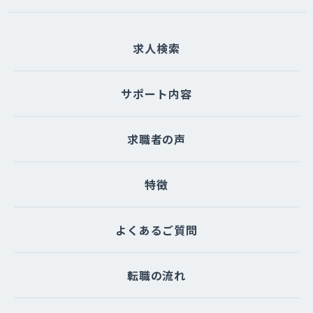
たは一部を委託する場合があります。な
お、個人情報の取り扱いを委託する場合
求人検索
は適切な委託先を選定し、個人情報が安
全に管理されるよう適切に監督いたしま
す。
サポート内容
（５）個人情報を与えなかった場合に生
求職者の声
じる結果
個人情報を与えることは任意です。個人
情報に関する情報の一部をご提供いただ
特徴
けない場合は、お問い合わせ内容に回答
できない可能性があります。
よくあるご質問
（６）開示対象個人情報の開示等および
問い合わせ窓口について
転職の流れ
ご本人からの求めにより、当サイトが保
有する開示対象個人情報に関する開示、