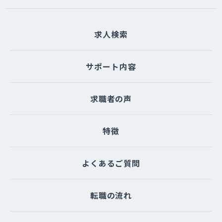
たは一部を委託する場合があります。な
お、個人情報の取り扱いを委託する場合
求人検索
は適切な委託先を選定し、個人情報が安
全に管理されるよう適切に監督いたしま
す。
サポート内容
（５）個人情報を与えなかった場合に生
求職者の声
じる結果
個人情報を与えることは任意です。個人
情報に関する情報の一部をご提供いただ
特徴
けない場合は、お問い合わせ内容に回答
できない可能性があります。
よくあるご質問
（６）開示対象個人情報の開示等および
問い合わせ窓口について
転職の流れ
ご本人からの求めにより、当サイトが保
有する開示対象個人情報に関する開示、