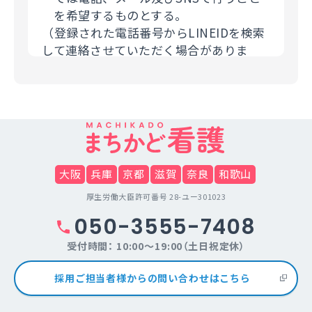
を希望するものとする。
（登録された電話番号からLINEIDを検索
して連絡させていただく場合がありま
す。）
（３）個人情報の第三者提供について
利用者の個人情報について、利用者本人
の同意を得ずに当サービス利用企業など
の第三者に開示することは、原則いたし
ません。提供先・提供情報内容を特定し
大阪
兵庫
京都
滋賀
奈良
和歌山
たうえで、利用者の同意を得た場合に限
厚生労働大臣許可番号 28-ユー301023
り開示します。但し法令の範囲内で、利
050-3555-7408
用者の個人情報を提供することがありま
す。
受付時間： 10:00～19:00（土日祝定休）
（４）個人情報の取扱いの委託について
採用ご担当者様からの問い合わせはこちら
当サイトは利用目的の達成に必要な範囲
内において個人情報の取り扱いの全部ま