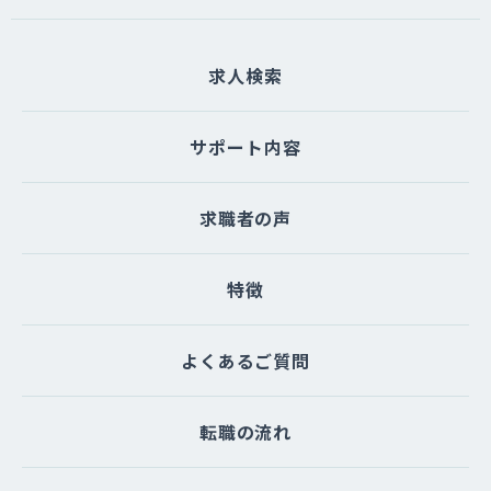
たは一部を委託する場合があります。な
お、個人情報の取り扱いを委託する場合
求人検索
は適切な委託先を選定し、個人情報が安
全に管理されるよう適切に監督いたしま
す。
サポート内容
（５）個人情報を与えなかった場合に生
求職者の声
じる結果
個人情報を与えることは任意です。個人
情報に関する情報の一部をご提供いただ
特徴
けない場合は、お問い合わせ内容に回答
できない可能性があります。
よくあるご質問
（６）開示対象個人情報の開示等および
問い合わせ窓口について
転職の流れ
ご本人からの求めにより、当サイトが保
有する開示対象個人情報に関する開示、