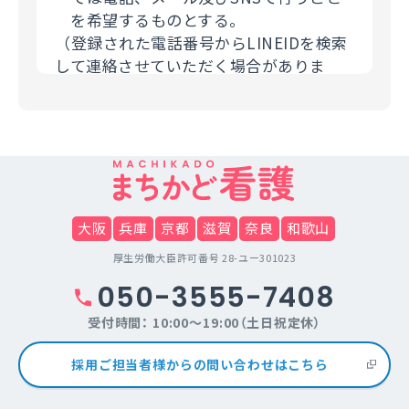
を希望するものとする。
（登録された電話番号からLINEIDを検索
して連絡させていただく場合がありま
す。）
（３）個人情報の第三者提供について
利用者の個人情報について、利用者本人
の同意を得ずに当サービス利用企業など
の第三者に開示することは、原則いたし
ません。提供先・提供情報内容を特定し
大阪
兵庫
京都
滋賀
奈良
和歌山
たうえで、利用者の同意を得た場合に限
厚生労働大臣許可番号 28-ユー301023
り開示します。但し法令の範囲内で、利
050-3555-7408
用者の個人情報を提供することがありま
す。
受付時間： 10:00～19:00（土日祝定休）
（４）個人情報の取扱いの委託について
採用ご担当者様からの問い合わせはこちら
当サイトは利用目的の達成に必要な範囲
内において個人情報の取り扱いの全部ま