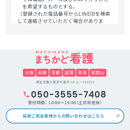
を希望するものとする。
（登録された電話番号からLINEIDを検索
して連絡させていただく場合がありま
す。）
（３）個人情報の第三者提供について
利用者の個人情報について、利用者本人
の同意を得ずに当サービス利用企業など
の第三者に開示することは、原則いたし
ません。提供先・提供情報内容を特定し
大阪
兵庫
京都
滋賀
奈良
和歌山
たうえで、利用者の同意を得た場合に限
厚生労働大臣許可番号 28-ユー301023
り開示します。但し法令の範囲内で、利
050-3555-7408
用者の個人情報を提供することがありま
す。
受付時間： 10:00～19:00（土日祝定休）
（４）個人情報の取扱いの委託について
採用ご担当者様からの問い合わせはこちら
当サイトは利用目的の達成に必要な範囲
内において個人情報の取り扱いの全部ま