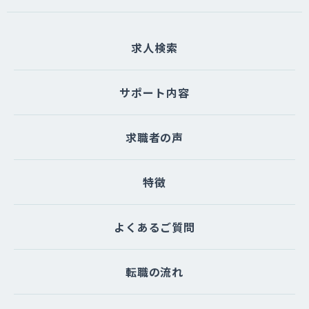
たは一部を委託する場合があります。な
お、個人情報の取り扱いを委託する場合
求人検索
は適切な委託先を選定し、個人情報が安
全に管理されるよう適切に監督いたしま
す。
サポート内容
（５）個人情報を与えなかった場合に生
求職者の声
じる結果
個人情報を与えることは任意です。個人
情報に関する情報の一部をご提供いただ
特徴
けない場合は、お問い合わせ内容に回答
できない可能性があります。
よくあるご質問
（６）開示対象個人情報の開示等および
問い合わせ窓口について
転職の流れ
ご本人からの求めにより、当サイトが保
有する開示対象個人情報に関する開示、