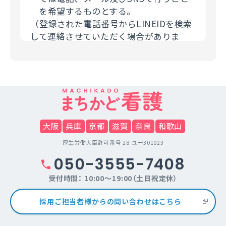
を希望するものとする。
（登録された電話番号からLINEIDを検索
して連絡させていただく場合がありま
す。）
（３）個人情報の第三者提供について
利用者の個人情報について、利用者本人
の同意を得ずに当サービス利用企業など
の第三者に開示することは、原則いたし
ません。提供先・提供情報内容を特定し
大阪
兵庫
京都
滋賀
奈良
和歌山
たうえで、利用者の同意を得た場合に限
厚生労働大臣許可番号 28-ユー301023
り開示します。但し法令の範囲内で、利
050-3555-7408
用者の個人情報を提供することがありま
す。
受付時間： 10:00～19:00（土日祝定休）
（４）個人情報の取扱いの委託について
採用ご担当者様からの問い合わせはこちら
当サイトは利用目的の達成に必要な範囲
内において個人情報の取り扱いの全部ま