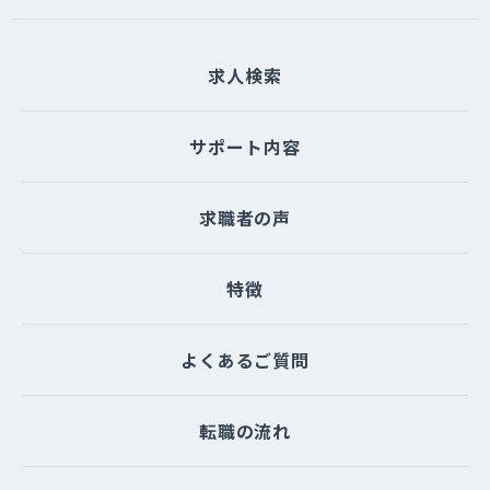
たは一部を委託する場合があります。な
お、個人情報の取り扱いを委託する場合
求人検索
は適切な委託先を選定し、個人情報が安
全に管理されるよう適切に監督いたしま
す。
サポート内容
（５）個人情報を与えなかった場合に生
求職者の声
じる結果
個人情報を与えることは任意です。個人
情報に関する情報の一部をご提供いただ
特徴
けない場合は、お問い合わせ内容に回答
できない可能性があります。
よくあるご質問
（６）開示対象個人情報の開示等および
問い合わせ窓口について
転職の流れ
ご本人からの求めにより、当サイトが保
有する開示対象個人情報に関する開示、