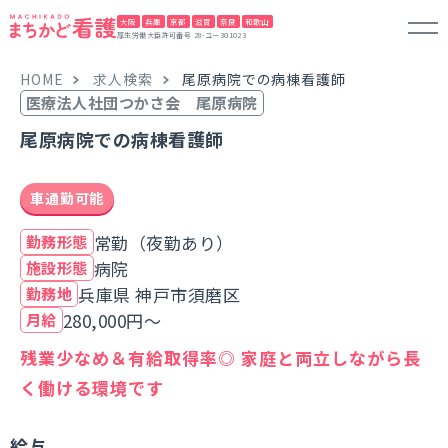
大阪
兵庫
京都
滋賀
奈良
和歌山
厚生労働大臣許可番号 28-ユー301023
HOME
求人検索
尾原病院での病棟看護師
医療法人社団つかさ会 尾原病院
尾原病院での病棟看護師
車通勤可能
常勤（夜勤あり）
勤務形態
病院
施設形態
兵庫県 神戸市須磨区
勤務地
280,000円～
月給
残業少なめ＆有給取得率◎ 家庭と両立しながら長
く働ける環境です
給与