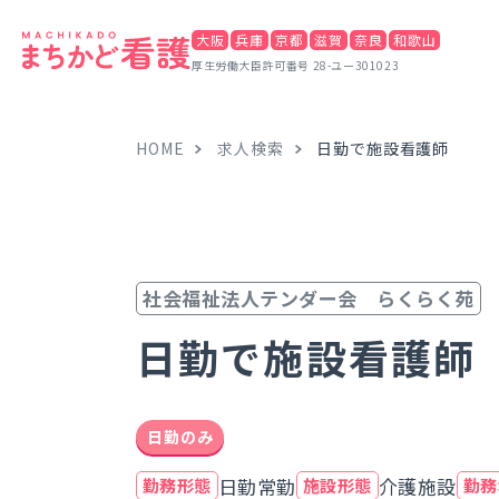
大阪
兵庫
京都
滋賀
奈良
和歌山
厚生労働大臣許可番号 28-ユー301023
HOME
求人検索
日勤で施設看護師
社会福祉法人テンダー会 らくらく苑
日勤で施設看護師
日勤のみ
日勤常勤
介護施設
勤務形態
施設形態
勤務