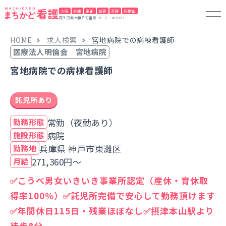
大阪
兵庫
京都
滋賀
奈良
和歌山
厚生労働大臣許可番号 28-ユー301023
HOME
求人検索
宮地病院での病棟看護師
医療法人明倫会 宮地病院
宮地病院での病棟看護師
託児所あり
常勤（夜勤あり）
勤務形態
病院
施設形態
兵庫県 神戸市東灘区
勤務地
271,360円～
月給
✅こうべ男女いきいき事業所認定（産休・育休取
得率100％）✅託児所完備で安心して勤務頂けます
✅年間休日115日・残業ほぼなし✅摂津本山駅より
徒歩8分