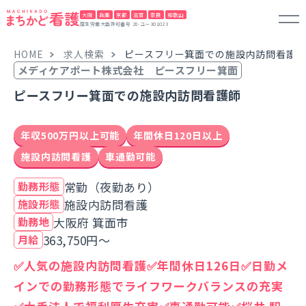
大阪
兵庫
京都
滋賀
奈良
和歌山
厚生労働大臣許可番号 28-ユー301023
HOME
求人検索
ピースフリー箕面での施設内訪問看護
メディケアポート株式会社 ピースフリー箕面
ピースフリー箕面での施設内訪問看護師
年収500万円以上可能
年間休日120日以上
施設内訪問看護
車通勤可能
常勤（夜勤あり）
勤務形態
施設内訪問看護
施設形態
大阪府 箕面市
勤務地
363,750円～
月給
✅人気の施設内訪問看護✅年間休日126日✅日勤メ
インでの勤務形態でライフワークバランスの充実