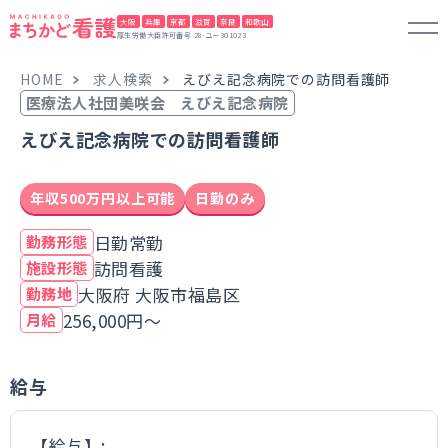
大阪
兵庫
京都
滋賀
奈良
和歌山
厚生労働大臣許可番号 28-ユー301023
HOME
求人検索
えびえ記念病院での訪問看護師
医療法人社団美咲会 えびえ記念病院
えびえ記念病院での訪問看護師
年収500万円以上可能
日勤のみ
日勤常勤
勤務形態
訪問看護
施設形態
大阪府 大阪市福島区
勤務地
256,000円～
月給
給与
【給与】: