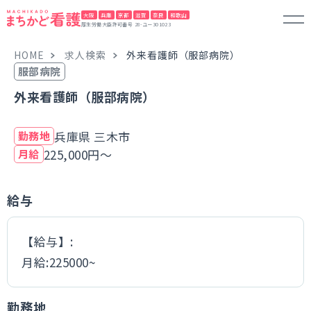
大阪
兵庫
京都
滋賀
奈良
和歌山
厚生労働大臣許可番号 28-ユー301023
HOME
求人検索
外来看護師（服部病院）
服部病院
外来看護師（服部病院）
兵庫県 三木市
勤務地
225,000円～
月給
給与
【給与】:
月給:225000~
勤務地