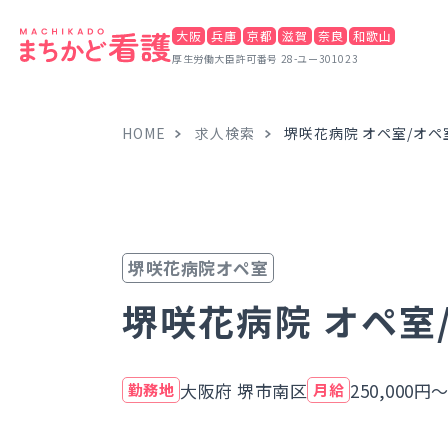
大阪
兵庫
京都
滋賀
奈良
和歌山
厚生労働大臣許可番号 28-ユー301023
HOME
求人検索
堺咲花病院 オペ室/オペ
堺咲花病院オペ室
堺咲花病院 オペ室
大阪府 堺市南区
250,000円
勤務地
月給