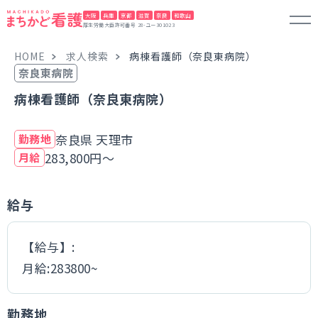
大阪
兵庫
京都
滋賀
奈良
和歌山
厚生労働大臣許可番号 28-ユー301023
HOME
求人検索
病棟看護師（奈良東病院）
奈良東病院
病棟看護師（奈良東病院）
奈良県 天理市
勤務地
283,800円～
月給
給与
【給与】:
月給:283800~
勤務地