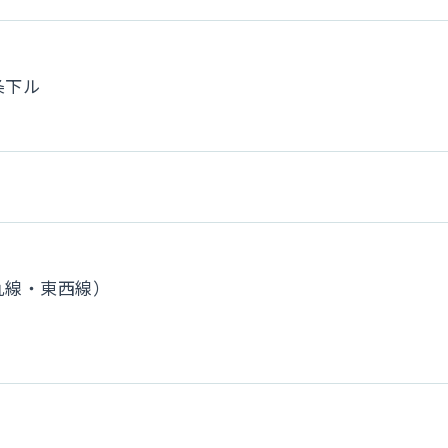
条下ル
丸線・東西線）