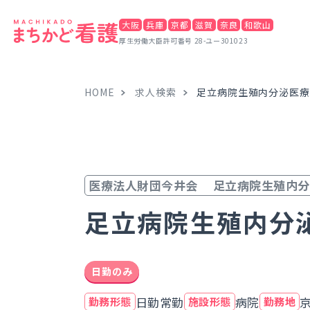
大阪
兵庫
京都
滋賀
奈良
和歌山
厚生労働大臣許可番号 28-ユー301023
HOME
求人検索
足立病院生殖内分泌医療
医療法人財団今井会 足立病院生殖内分
足立病院生殖内分
日勤のみ
日勤常勤
病院
勤務形態
施設形態
勤務地