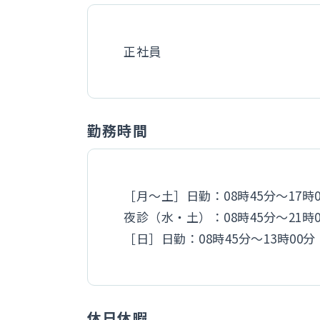
正社員
勤務時間
［月～土］日勤：08時45分～17時0
夜診（水・土）：08時45分～21時0
［日］日勤：08時45分～13時00分
休日休暇