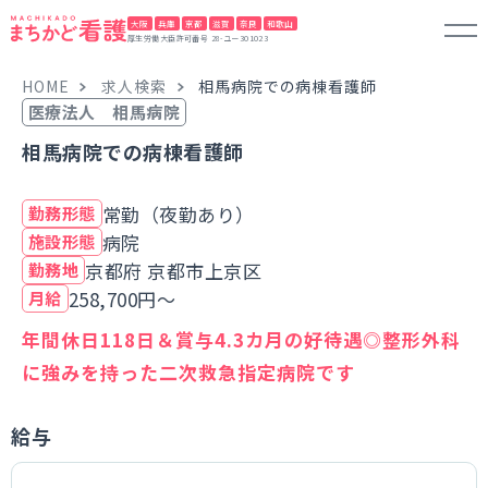
大阪
兵庫
京都
滋賀
奈良
和歌山
厚生労働大臣許可番号 28-ユー301023
HOME
求人検索
相馬病院での病棟看護師
医療法人 相馬病院
相馬病院での病棟看護師
常勤（夜勤あり）
勤務形態
病院
施設形態
京都府 京都市上京区
勤務地
258,700円～
月給
年間休日118日＆賞与4.3カ月の好待遇◎整形外科
に強みを持った二次救急指定病院です
給与