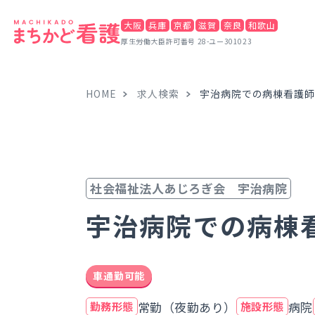
大阪
兵庫
京都
滋賀
奈良
和歌山
厚生労働大臣許可番号 28-ユー301023
HOME
求人検索
宇治病院での病棟看護師
社会福祉法人あじろぎ会 宇治病院
宇治病院での病棟
車通勤可能
常勤（夜勤あり）
病院
勤務形態
施設形態