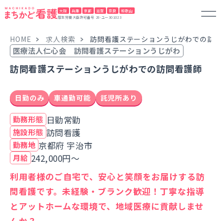
大阪
兵庫
京都
滋賀
奈良
和歌山
厚生労働大臣許可番号 28-ユー301023
HOME
求人検索
訪問看護ステーションうじがわでの訪
医療法人仁心会 訪問看護ステーションうじがわ
訪問看護ステーションうじがわでの訪問看護師
日勤のみ
車通勤可能
託児所あり
日勤常勤
勤務形態
訪問看護
施設形態
京都府 宇治市
勤務地
242,000円～
月給
利用者様のご自宅で、安心と笑顔をお届けする訪
問看護です。未経験・ブランク歓迎！丁寧な指導
とアットホームな環境で、地域医療に貢献しませ
んか？