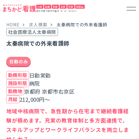
大阪
兵庫
京都
滋賀
奈良
和歌山
厚生労働大臣許可番号 28-ユー301023
HOME
求人検索
太秦病院での外来看護師
社会医療法人太秦病院
太秦病院での外来看護師
日勤のみ
日勤常勤
勤務形態
病院
施設形態
京都府 京都市右京区
勤務地
212,000円～
月給
地域中核病院で、急性期から在宅まで継続看護経
験が積めます。充実の教育体制と多方面連携で、
スキルアップとワークライフバランスを両立しま
せんか？