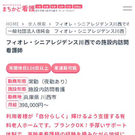
大阪
兵庫
京都
滋賀
奈良
和歌山
厚生労働大臣許可番号 28-ユー301023
HOME
求人検索
フィオレ・シニアレジデンス川西での
一般社団法人佳純会 フィオレ・シニアレジデンス川西
フィオレ・シニアレジデンス川西での施設内訪問
看護師
年間休日120日以上
車通勤可能
常勤（夜勤あり）
勤務形態
施設内訪問看護
施設形態
兵庫県 川西市
勤務地
398,000円～
月給
利用者様が「自分らしく」輝けるよう支援する有
料老人ホームです。ブランクOK！手厚いサポート
体制で、高齢者看護師の経験を積みながら地域に