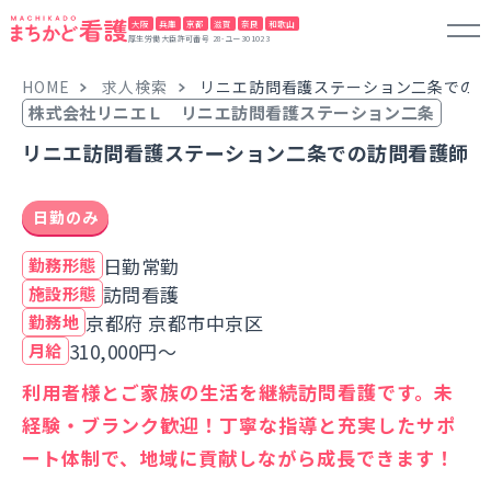
大阪
兵庫
京都
滋賀
奈良
和歌山
厚生労働大臣許可番号 28-ユー301023
HOME
求人検索
リニエ訪問看護ステーション二条での
株式会社リニエＬ リニエ訪問看護ステーション二条
リニエ訪問看護ステーション二条での訪問看護師
日勤のみ
日勤常勤
勤務形態
訪問看護
施設形態
京都府 京都市中京区
勤務地
310,000円～
月給
利用者様とご家族の生活を継続訪問看護です。未
経験・ブランク歓迎！丁寧な指導と充実したサポ
ート体制で、地域に貢献しながら成長できます！