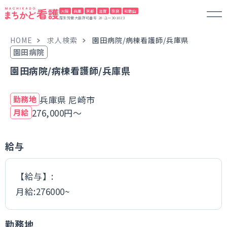
大阪
兵庫
京都
滋賀
奈良
和歌山
厚生労働大臣許可番号 28-ユー301023
HOME
求人検索
園田病院/病棟看護師/兵庫県
園田病院
園田病院/病棟看護師/兵庫県
兵庫県 尼崎市
勤務地
276,000円～
月給
給与
【給与】:
月給:276000~
勤務地