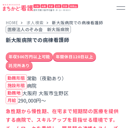
大阪
兵庫
京都
滋賀
奈良
和歌山
厚生労働大臣許可番号 28-ユー301023
HOME
求人検索
新大阪病院での病棟看護師
医療法人のぞみ会 新大阪病院
新大阪病院での病棟看護師
年収500万円以上可能
年間休日120日以上
託児所あり
常勤（夜勤あり）
勤務形態
病院
施設形態
大阪府 大阪市生野区
勤務地
290,000円～
月給
急性期から慢性期、在宅まで短期間の医療を提供
する病院で、スキルアップを目指せる環境です。