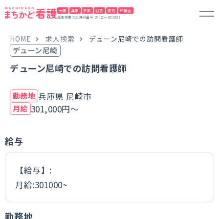
大阪
兵庫
京都
滋賀
奈良
和歌山
厚生労働大臣許可番号 28-ユー301023
HOME
求人検索
デューン尼崎での訪問看護師
デューン尼崎
デューン尼崎での訪問看護師
兵庫県 尼崎市
勤務地
301,000円～
月給
給与
【給与】:
月給:301000~
勤務地