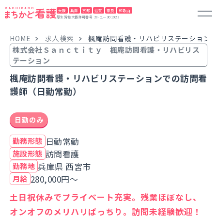
大阪
兵庫
京都
滋賀
奈良
和歌山
厚生労働大臣許可番号 28-ユー301023
HOME
求人検索
楓庵訪問看護・リハビリステーション
株式会社Ｓａｎｃｔｉｔｙ 楓庵訪問看護・リハビリス
テーション
楓庵訪問看護・リハビリステーションでの訪問看
護師（日勤常勤）
日勤のみ
日勤常勤
勤務形態
訪問看護
施設形態
兵庫県 西宮市
勤務地
280,000円～
月給
土日祝休みでプライベート充実。残業ほぼなし、
オンオフのメリハリばっちり。訪問未経験歓迎！