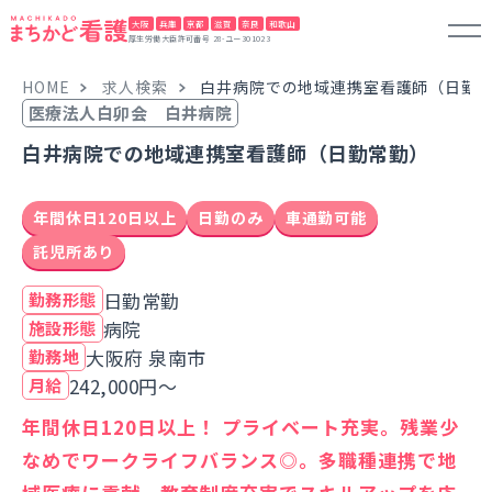
大阪
兵庫
京都
滋賀
奈良
和歌山
厚生労働大臣許可番号 28-ユー301023
HOME
求人検索
白井病院での地域連携室看護師（日勤
医療法人白卯会 白井病院
白井病院での地域連携室看護師（日勤常勤）
年間休日120日以上
日勤のみ
車通勤可能
託児所あり
日勤常勤
勤務形態
病院
施設形態
大阪府 泉南市
勤務地
242,000円～
月給
年間休日120日以上！ プライベート充実。残業少
なめでワークライフバランス◎。多職種連携で地