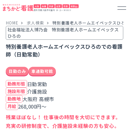
大阪
兵庫
京都
滋賀
奈良
和歌山
厚生労働大臣許可番号 28-ユー301023
HOME
求人検索
特別養護老人ホームエイペックスひろ
社会福祉法人博乃会 特別養護老人ホームエイペックス
ひろの
特別養護老人ホームエイペックスひろのでの看護
師（日勤常勤）
日勤のみ
車通勤可能
日勤常勤
勤務形態
介護施設
施設形態
大阪府 高槻市
勤務地
268,000円～
月給
残業ほぼなし！ 仕事後の時間を大切にできます。
充実の研修制度で、介護施設未経験の方も安心。