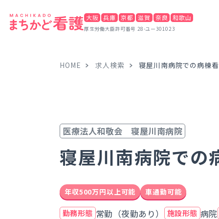
大阪
兵庫
京都
滋賀
奈良
和歌山
厚生労働大臣許可番号 28-ユー301023
HOME
求人検索
寝屋川南病院での病棟看
医療法人和敬会 寝屋川南病院
寝屋川南病院での
年収500万円以上可能
車通勤可能
常勤（夜勤あり）
病院
勤務形態
施設形態