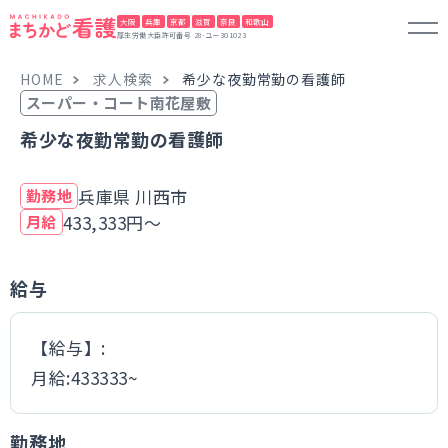
大阪
兵庫
京都
滋賀
奈良
和歌山
厚生労働大臣許可番号 28-ユー301023
HOME
求人検索
希少な夜勤常勤の看護師
スーパー・コート南花屋敷
希少な夜勤常勤の看護師
兵庫県 川西市
勤務地
433,333円～
月給
給与
【給与】:
月給:433333~
勤務地