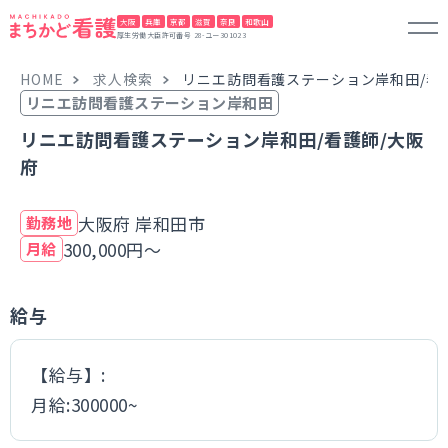
大阪
兵庫
京都
滋賀
奈良
和歌山
厚生労働大臣許可番号 28-ユー301023
HOME
求人検索
リニエ訪問看護ステーション岸和田/看
リニエ訪問看護ステーション岸和田
リニエ訪問看護ステーション岸和田/看護師/大阪
府
大阪府 岸和田市
勤務地
300,000円～
月給
給与
【給与】:
月給:300000~