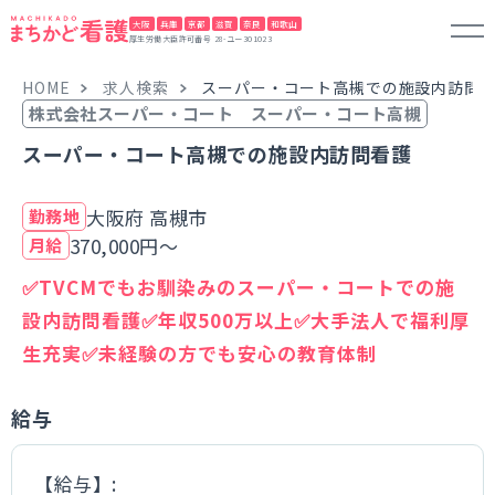
大阪
兵庫
京都
滋賀
奈良
和歌山
厚生労働大臣許可番号 28-ユー301023
HOME
求人検索
スーパー・コート高槻での施設内訪問
株式会社スーパー・コート スーパー・コート高槻
スーパー・コート高槻での施設内訪問看護
大阪府 高槻市
勤務地
370,000円～
月給
✅TVCMでもお馴染みのスーパー・コートでの施
設内訪問看護✅年収500万以上✅大手法人で福利厚
生充実✅未経験の方でも安心の教育体制
給与
【給与】: