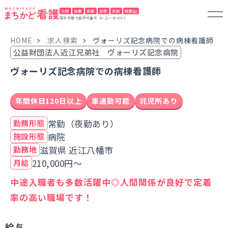
大阪
兵庫
京都
滋賀
奈良
和歌山
厚生労働大臣許可番号 28-ユー301023
HOME
求人検索
ヴォーリズ記念病院での病棟看護師
公益財団法人近江兄弟社 ヴォーリズ記念病院
ヴォーリズ記念病院での病棟看護師
年間休日120日以上
車通勤可能
託児所あり
常勤（夜勤あり）
勤務形態
病院
施設形態
滋賀県 近江八幡市
勤務地
210,000円～
月給
中途入職者も多数活躍中◎人間関係が良好で定着
率の高い職場です！
給与