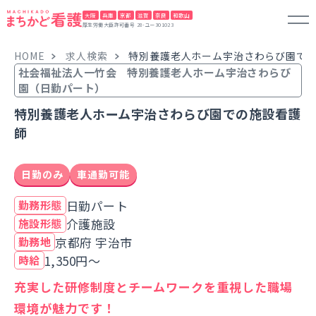
大阪
兵庫
京都
滋賀
奈良
和歌山
厚生労働大臣許可番号 28-ユー301023
HOME
求人検索
特別養護老人ホーム宇治さわらび園で
社会福祉法人一竹会 特別養護老人ホーム宇治さわらび
園（日勤パート）
特別養護老人ホーム宇治さわらび園での施設看護
師
日勤のみ
車通勤可能
日勤パート
勤務形態
介護施設
施設形態
京都府 宇治市
勤務地
1,350円～
時給
充実した研修制度とチームワークを重視した職場
環境が魅力です！