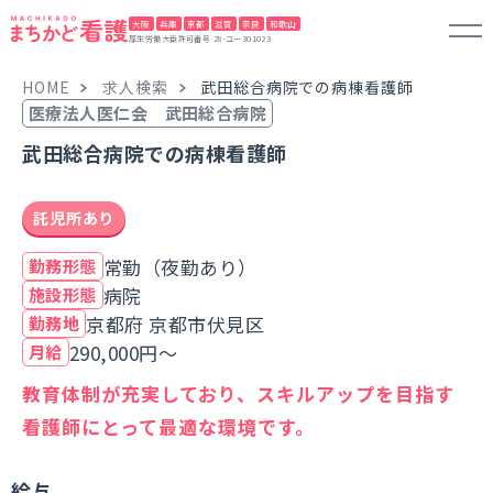
大阪
兵庫
京都
滋賀
奈良
和歌山
厚生労働大臣許可番号 28-ユー301023
HOME
求人検索
武田総合病院での病棟看護師
医療法人医仁会 武田総合病院
武田総合病院での病棟看護師
託児所あり
常勤（夜勤あり）
勤務形態
病院
施設形態
京都府 京都市伏見区
勤務地
290,000円～
月給
教育体制が充実しており、スキルアップを目指す
看護師にとって最適な環境です。
給与