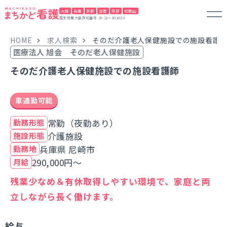
大阪
兵庫
京都
滋賀
奈良
和歌山
厚生労働大臣許可番号 28-ユー301023
HOME
求人検索
そのだ介護老人保健施設での施設看護
医療法人 旭会 そのだ老人保健施設
そのだ介護老人保健施設での施設看護師
車通勤可能
常勤（夜勤あり）
勤務形態
介護施設
施設形態
兵庫県 尼崎市
勤務地
290,000円～
月給
残業少なめ＆有休取得しやすい環境で、家庭と両
立しながら長く働けます。
給与