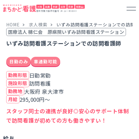
大阪
兵庫
京都
滋賀
奈良
和歌山
厚生労働大臣許可番号 28-ユー301023
HOME
求人検索
いずみ訪問看護ステーションでの訪問
医療法人 穂仁会 原病院いずみ訪問看護ステーション
いずみ訪問看護ステーションでの訪問看護師
日勤のみ
車通勤可能
日勤常勤
勤務形態
訪問看護
施設形態
大阪府 泉大津市
勤務地
295,000円～
月給
スタッフ同士の連携が良好◎安心のサポート体制
で訪問看護が初めての方も働きやすい！
給与