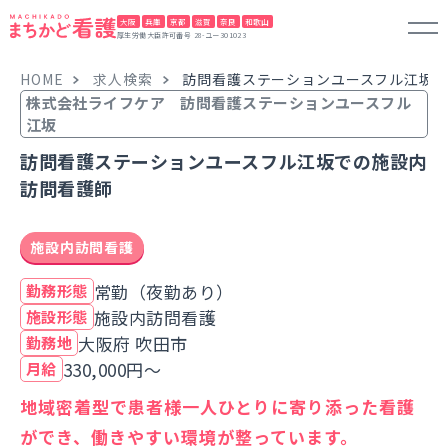
大阪
兵庫
京都
滋賀
奈良
和歌山
厚生労働大臣許可番号 28-ユー301023
HOME
求人検索
訪問看護ステーションユースフル江坂
株式会社ライフケア 訪問看護ステーションユースフル
江坂
訪問看護ステーションユースフル江坂での施設内
訪問看護師
施設内訪問看護
常勤（夜勤あり）
勤務形態
施設内訪問看護
施設形態
大阪府 吹田市
勤務地
330,000円～
月給
地域密着型で患者様一人ひとりに寄り添った看護
ができ、働きやすい環境が整っています。