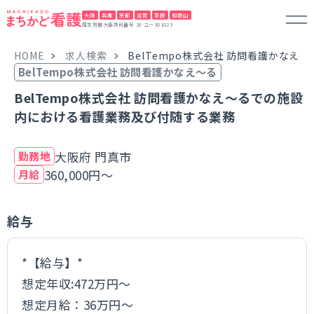
大阪
兵庫
京都
滋賀
奈良
和歌山
厚生労働大臣許可番号 28-ユー301023
HOME
求人検索
BelTempo株式会社 訪問看護かな
BelTempo株式会社 訪問看護かなえ～る
BelTempo株式会社 訪問看護かなえ～るでの施設
内における看護業務及び付随する業務
大阪府 門真市
勤務地
360,000円～
月給
給与
*【給与】*
想定年収:472万円～
想定月給：36万円～