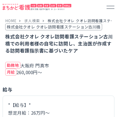
大阪
兵庫
京都
滋賀
奈良
和歌山
厚生労働大臣許可番号 28-ユー301023
HOME
求人検索
株式会社クオレ クオレ訪問看護ステー
株式会社クオレ クオレ訪問看護ステーション古川橋
株式会社クオレ クオレ訪問看護ステーション古川
橋での利用者様の自宅に訪問し、主治医が作成す
る訪問看護指示書に基づいたケア
大阪府 門真市
勤務地
260,000円～
月給
給与
*【給与】*
想定月給：26万円～