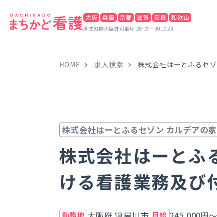
大阪
兵庫
京都
滋賀
奈良
和歌山
厚生労働大臣許可番号 28-ユー301023
HOME
求人検索
株式会社はーとふるセゾ
株式会社はーとふるセゾン カルデアの
株式会社はーとふ
ける看護業務及び
大阪府 寝屋川市
245,000円
勤務地
月給