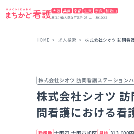
大阪
兵庫
京都
滋賀
奈良
和歌山
厚生労働大臣許可番号 28-ユー301023
HOME
求人検索
株式会社シオツ 訪問看
株式会社シオツ 訪問看護ステーション
株式会社シオツ 
問看護における看
大阪府 大阪市旭区
313,000
勤務地
月給