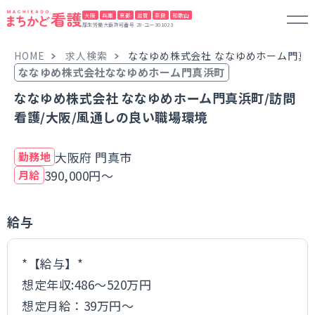
大阪
兵庫
京都
滋賀
奈良
和歌山
厚生労働大臣許可番号 28-ユー301023
HOME
求人検索
ななゆめ株式会社 ななゆめホーム門真浜
ななゆめ株式会社ななゆめホーム門真浜町
ななゆめ株式会社 ななゆめホーム門真浜町/訪問
看護/大阪/風通しの良い職場環境
大阪府 門真市
勤務地
390,000円～
月給
給与
*【給与】*
想定年収:486～520万円
想定月給：39万円～